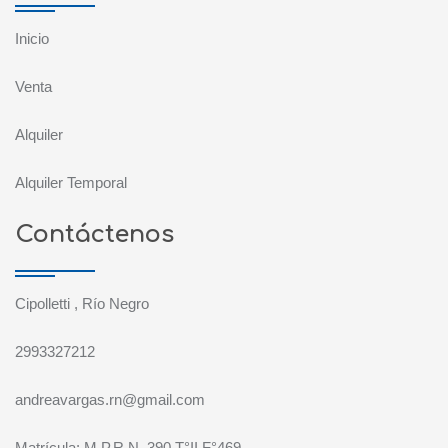
Inicio
Venta
Alquiler
Alquiler Temporal
Contáctenos
Cipolletti , Río Negro
2993327212
andreavargas.rn@gmail.com
Matrícula: M.P.R.N. 390 T°II F°469