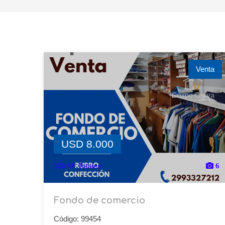
Venta
USD 8.000
120 M² Totales
6
Fondo de comercio
Código: 99454